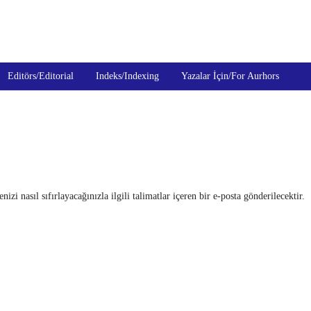
isi/Turkish Journal of Medicine and Health 
Editörs/Editorial
Indeks/Indexing
Yazalar İçin/For Aurhors
izi nasıl sıfırlayacağınızla ilgili talimatlar içeren bir e-posta gönderilecektir.