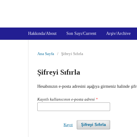
Türk Tıp ve Sağlık Bilimleri Derg
Hakkında/About
Son Sayı/Current
Arşiv/Archive
Ana Sayfa
/
Şifreyi Sıfırla
Şifreyi Sıfırla
Hesabınızın e-posta adresini aşağıya girmeniz halinde şifren
Kayıtlı kullanıcının e-posta adresi
*
Kayıt
Şifreyi Sıfırla